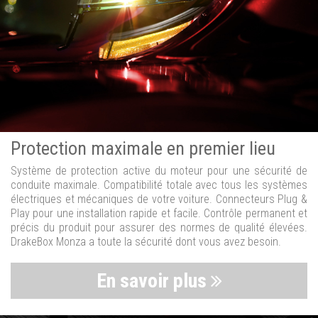
Protection maximale en premier lieu
Système de protection active du moteur pour une sécurité de
conduite maximale. Compatibilité totale avec tous les systèmes
électriques et mécaniques de votre voiture. Connecteurs Plug &
Play pour une installation rapide et facile. Contrôle permanent et
précis du produit pour assurer des normes de qualité élevées.
DrakeBox Monza a toute la sécurité dont vous avez besoin.
En savoir plus