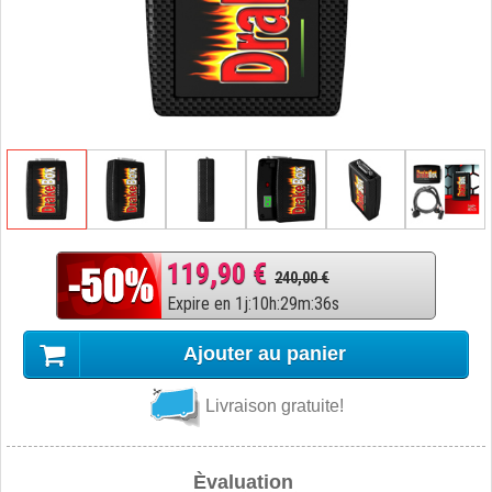
119,90 €
240,00 €
Expire en
1
j
:
10
h
:
29
m
:
35
s
Ajouter au panier
Livraison gratuite!
Èvaluation