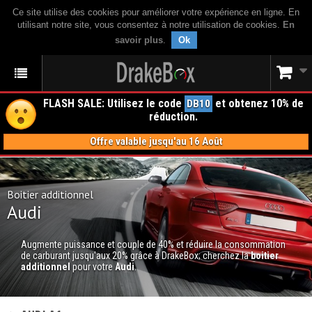
Ce site utilise des cookies pour améliorer votre expérience en ligne. En
utilisant notre site, vous consentez à notre utilisation de cookies.
En
savoir plus
.
Ok
FLASH SALE: Utilisez le code
et obtenez 10% de
DB10
réduction.
Offre valable jusqu'au 16 Août
Boitier additionnel
Audi
Augmente puissance et couple de 40% et réduire la consommation
de carburant jusqu'aux 20% grâce à DrakeBox; cherchez la
boitier
additionnel
pour votre
Audi
.
BOITIER ADDITIONNEL