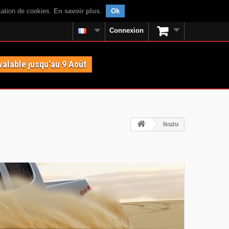
isation de cookies.
En savoir plus
.
Ok
Connexion
valable jusqu'au 9 Août
Isuzu