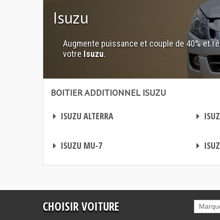
Isuzu
Augmente puissance et couple de 40% et ré
votre
Isuzu
.
BOITIER ADDITIONNEL ISUZU
Boitier additionnel Isuzu
Boitier additionnel Isuzu
BOITIER ADDITIONNEL
BOITIER ADDITIONNEL
ISUZU ALTERRA
ISUZ
BOITIER ADDITIONNEL
BOITIER ADDITIONNEL
ISUZU MU-7
ISUZ
CHOISIR VOITURE
Marqu