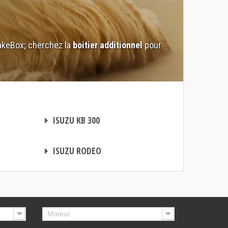
akeBox; cherchez la
boitier additionnel
pour
BOITIER ADDITIONNEL
ISUZU KB 300
BOITIER ADDITIONNEL
ISUZU RODEO
Moteur