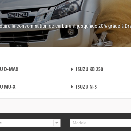
duire la consommation de carburant jusqu'aux 20% grâce à Dr
BOITIER ADDITIONNEL
U D-MAX
ISUZU KB 250
BOITIER ADDITIONNEL
U MU-X
ISUZU N-S
e
Modele