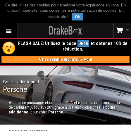
Ce site utilise des cookies pour améliorer votre expérience en ligne. En
utilisant notre site, vous consentez à notre utilisation de cookies.
En
savoir plus
.
Ok
FLASH SALE: Utilisez le code
et obtenez 10% de
DB10
réduction.
Offre valable jusqu'au 9 Août
Boitier additionnel
Porsche
Augmente puissance et couple de 40% et réduire la consommation
de carburant jusqu'aux 20% grâce à DrakeBox; cherchez la
boitier
additionnel
pour votre
Porsche
.
BOITIER ADDITIONNEL