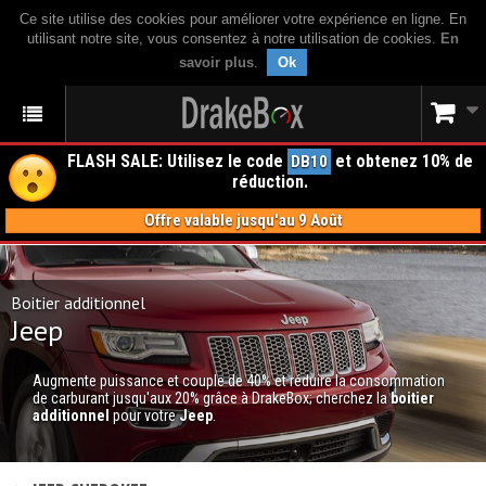
Ce site utilise des cookies pour améliorer votre expérience en ligne. En
utilisant notre site, vous consentez à notre utilisation de cookies.
En
savoir plus
.
Ok
FLASH SALE: Utilisez le code
et obtenez 10% de
DB10
réduction.
Offre valable jusqu'au 9 Août
Boitier additionnel
Jeep
Augmente puissance et couple de 40% et réduire la consommation
de carburant jusqu'aux 20% grâce à DrakeBox; cherchez la
boitier
additionnel
pour votre
Jeep
.
BOITIER ADDITIONNEL