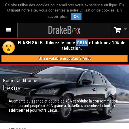
Ce site utilise des cookies pour améliorer votre expérience en ligne. En
utilisant notre site, vous consentez à notre utilisation de cookies.
En
savoir plus
.
Ok
FLASH SALE: Utilisez le code
et obtenez 10% de
DB10
réduction.
Offre valable jusqu'au 9 Août
Boitier additionnel
Lexus
Augmente puissance et couple de 40% et réduire la consommation
de carburant jusqu'aux 20% grâce à DrakeBox; cherchez la
boitier
additionnel
pour votre
Lexus
.
BOITIER ADDITIONNEL