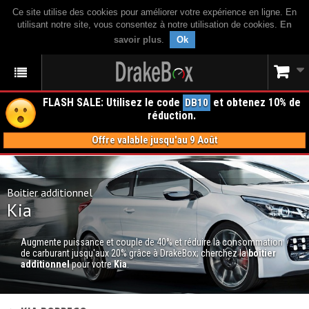
Ce site utilise des cookies pour améliorer votre expérience en ligne. En
utilisant notre site, vous consentez à notre utilisation de cookies.
En
savoir plus
.
Ok
FLASH SALE: Utilisez le code
et obtenez 10% de
DB10
réduction.
Offre valable jusqu'au 9 Août
Boitier additionnel
Kia
Augmente puissance et couple de 40% et réduire la consommation
de carburant jusqu'aux 20% grâce à DrakeBox; cherchez la
boitier
additionnel
pour votre
Kia
.
BOITIER ADDITIONNEL