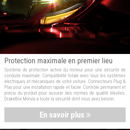
Protection maximale en premier lieu
Système de protection active du moteur pour une sécurité de
conduite maximale. Compatibilité totale avec tous les systèmes
électriques et mécaniques de votre voiture. Connecteurs Plug &
Play pour une installation rapide et facile. Contrôle permanent et
précis du produit pour assurer des normes de qualité élevées.
DrakeBox Monza a toute la sécurité dont vous avez besoin.
En savoir plus