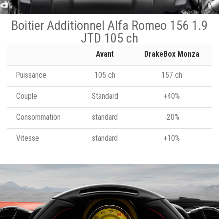
Boitier Additionnel Alfa Romeo 156 1.9
JTD 105 ch
Avant
DrakeBox Monza
Puissance
105 ch
157 ch
Couple
Standard
+40%
Consommation
standard
-20%
Vitesse
standard
+10%