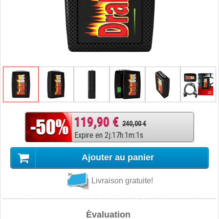
119,90 €
240,00 €
Expire en
2
j
:
17
h
:
1
m
:
0
s
Ajouter au panier
Livraison gratuite!
Èvaluation