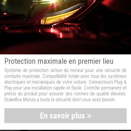
Protection maximale en premier lieu
Système de protection active du moteur pour une sécurité de
conduite maximale. Compatibilité totale avec tous les systèmes
électriques et mécaniques de votre voiture. Connecteurs Plug &
Play pour une installation rapide et facile. Contrôle permanent et
précis du produit pour assurer des normes de qualité élevées.
DrakeBox Monza a toute la sécurité dont vous avez besoin.
En savoir plus