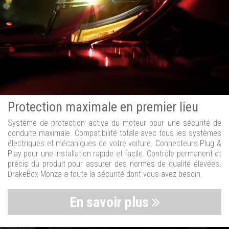
Protection maximale en premier lieu
Système de protection active du moteur pour une sécurité de
conduite maximale. Compatibilité totale avec tous les systèmes
électriques et mécaniques de votre voiture. Connecteurs Plug &
Play pour une installation rapide et facile. Contrôle permanent et
précis du produit pour assurer des normes de qualité élevées.
DrakeBox Monza a toute la sécurité dont vous avez besoin.
En savoir plus