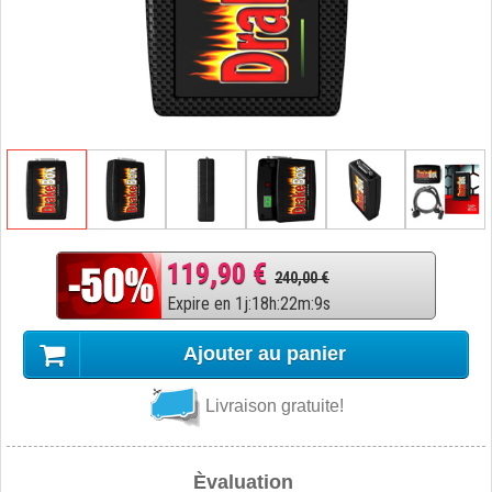
119,90 €
240,00 €
Expire en
1
j
:
18
h
:
22
m
:
8
s
Ajouter au panier
Livraison gratuite!
Èvaluation