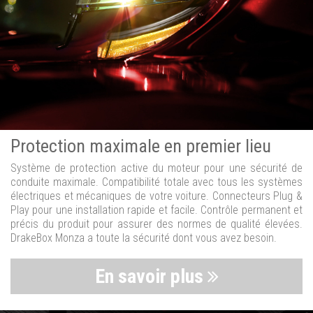
Protection maximale en premier lieu
Système de protection active du moteur pour une sécurité de
conduite maximale. Compatibilité totale avec tous les systèmes
électriques et mécaniques de votre voiture. Connecteurs Plug &
Play pour une installation rapide et facile. Contrôle permanent et
précis du produit pour assurer des normes de qualité élevées.
DrakeBox Monza a toute la sécurité dont vous avez besoin.
En savoir plus