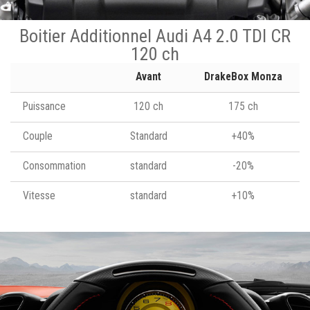
Boitier Additionnel Audi A4 2.0 TDI CR
120 ch
Avant
DrakeBox Monza
Puissance
120 ch
175 ch
Couple
Standard
+40%
Consommation
standard
-20%
Vitesse
standard
+10%