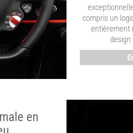
exceptionnelle
compris un logic
entièrement m
design 
E
imale en
eu