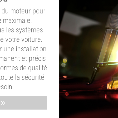
e du moteur pour
e maximale.
ous les systèmes
e votre voiture.
 une installation
rmanent et précis
normes de qualité
oute la sécurité
soin.
s