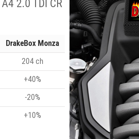
i A4 2.0 TDI CR
DrakeBox Monza
204 ch
+40%
-20%
+10%