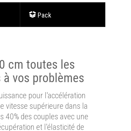
Pack
0 cm toutes les
s à vos problèmes
issance pour l'accélération
e vitesse supérieure dans la
lus 40% des couples avec une
cupération et l'élasticité de