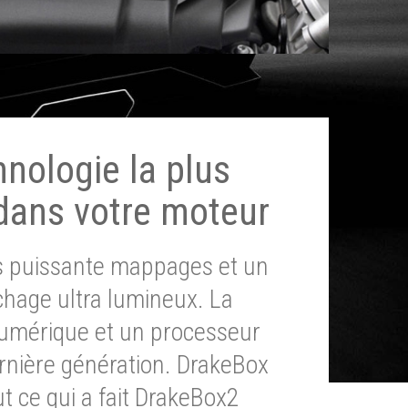
hnologie la plus
dans votre moteur
ès puissante mappages et un
chage ultra lumineux. La
umérique et un processeur
ernière génération. DrakeBox
t ce qui a fait DrakeBox2