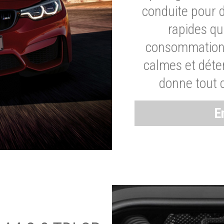
conduite pour 
rapides q
consommation 
calmes et dét
donne tout 
E