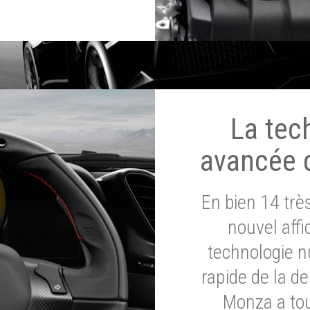
La tec
avancée 
En bien 14 tr
nouvel affi
technologie n
rapide de la d
Monza a tou