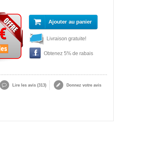
Ajouter au panier
 €
Livraison gratuite!
les
Obtenez 5% de rabais
Lire les avis (
313
)
Donnez votre avis