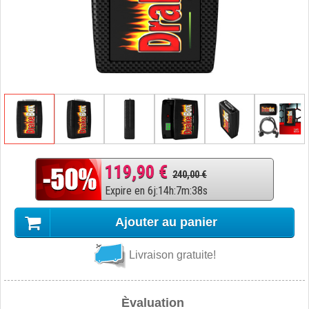
119,90 €
240,00 €
Expire en
6
j
:
14
h
:
7
m
:
37
s
Ajouter au panier
Livraison gratuite!
Èvaluation