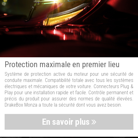
Protection maximale en premier lieu
Système de protection active du moteur pour une sécurité de
conduite maximale. Compatibilité totale avec tous les systèmes
électriques et mécaniques de votre voiture. Connecteurs Plug &
Play pour une installation rapide et facile. Contrôle permanent et
précis du produit pour assurer des normes de qualité élevées.
DrakeBox Monza a toute la sécurité dont vous avez besoin.
En savoir plus