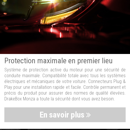
Protection maximale en premier lieu
Système de protection active du moteur pour une sécurité de
conduite maximale. Compatibilité totale avec tous les systèmes
électriques et mécaniques de votre voiture. Connecteurs Plug &
Play pour une installation rapide et facile. Contrôle permanent et
précis du produit pour assurer des normes de qualité élevées.
DrakeBox Monza a toute la sécurité dont vous avez besoin.
En savoir plus