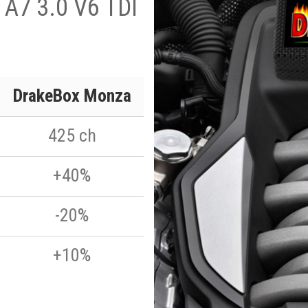
i A7 3.0 V6 TDI
DrakeBox Monza
425 ch
+40%
-20%
+10%