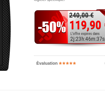
240,00 €
119,90
L'offre expires dans
2
j
:
23
h
:
46
m
:
35
s
Èvaluation