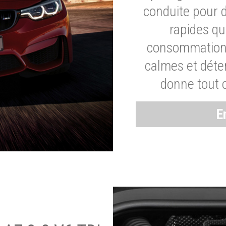
conduite pour 
rapides q
consommation 
calmes et dét
donne tout 
E