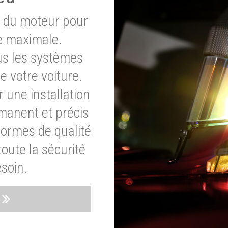
e du moteur pour
e maximale.
ous les systèmes
e votre voiture.
 une installation
rmanent et précis
normes de qualité
oute la sécurité
soin.
s