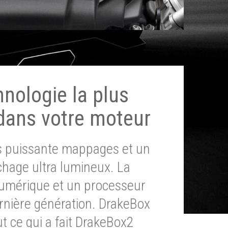
hnologie la plus
dans votre moteur
ès puissante mappages et un
chage ultra lumineux. La
umérique et un processeur
ernière génération. DrakeBox
t ce qui a fait DrakeBox2