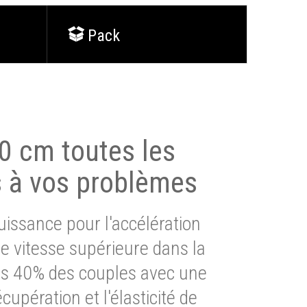
Pack
0 cm toutes les
s à vos problèmes
issance pour l'accélération
e vitesse supérieure dans la
lus 40% des couples avec une
cupération et l'élasticité de