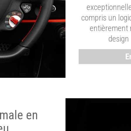
exceptionnelle
compris un logic
entièrement m
design 
E
imale en
eu