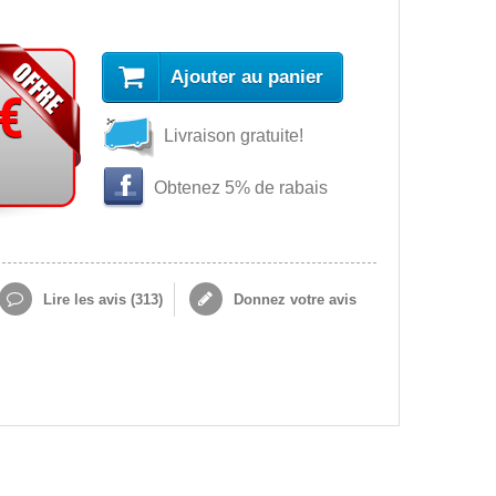
Ajouter au panier
 €
Livraison gratuite!
Obtenez 5% de rabais
Lire les avis (
313
)
Donnez votre avis