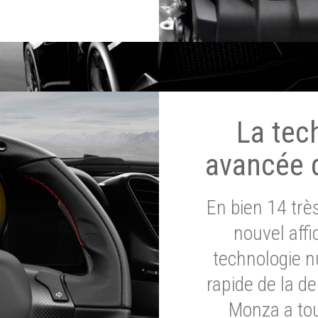
La tec
avancée 
En bien 14 tr
nouvel affi
technologie n
rapide de la d
Monza a tou