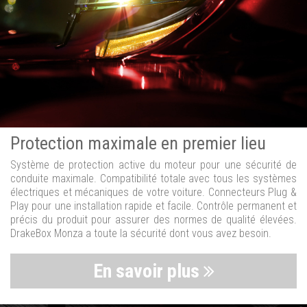
Protection maximale en premier lieu
Système de protection active du moteur pour une sécurité de
conduite maximale. Compatibilité totale avec tous les systèmes
électriques et mécaniques de votre voiture. Connecteurs Plug &
Play pour une installation rapide et facile. Contrôle permanent et
précis du produit pour assurer des normes de qualité élevées.
DrakeBox Monza a toute la sécurité dont vous avez besoin.
En savoir plus