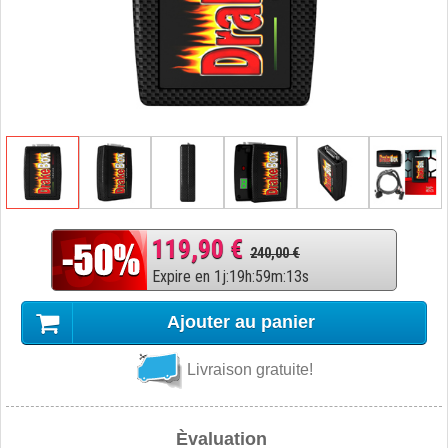
119,90 €
240,00 €
Expire en
1
j
:
19
h
:
59
m
:
12
s
Ajouter au panier
Livraison gratuite!
Èvaluation