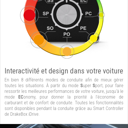
Interactivité et design dans votre voiture
En bien 8 différents modes de conduite afin de mieux gérer
toutes les situations. À partir du mode
S
uper
S
port, pour faire
ressortir les meilleures performances de votre voiture, jusqu'à le
mode
EC
onomy, pour donner la priorité à l'économie de
carburant et de confort de conduite. Toutes les fonctionnalités
sont disponibles pendant la conduite grâce au Smart Controller
de DrakeBox iDrive.