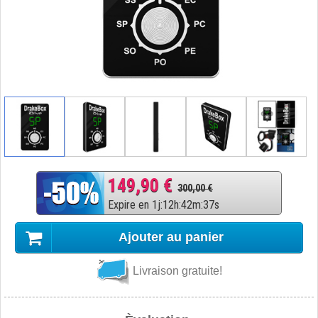
149,90 €
300,00 €
Expire en
1
j
:
12
h
:
42
m
:
36
s
Ajouter au panier
Livraison gratuite!