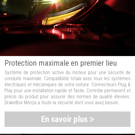
Protection maximale en premier lieu
Système de protection active du moteur pour une sécurité de
conduite maximale. Compatibilité totale avec tous les systèmes
électriques et mécaniques de votre voiture. Connecteurs Plug &
Play pour une installation rapide et facile. Contrôle permanent et
précis du produit pour assurer des normes de qualité élevées.
DrakeBox Monza a toute la sécurité dont vous avez besoin.
En savoir plus