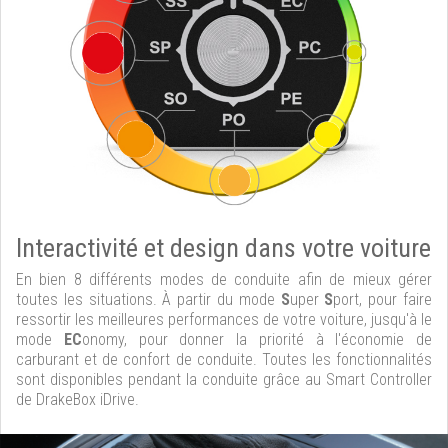
Interactivité et design dans votre voiture
En bien 8 différents modes de conduite afin de mieux gérer
toutes les situations. À partir du mode
S
uper
S
port, pour faire
ressortir les meilleures performances de votre voiture, jusqu'à le
mode
EC
onomy, pour donner la priorité à l'économie de
carburant et de confort de conduite. Toutes les fonctionnalités
sont disponibles pendant la conduite grâce au Smart Controller
de DrakeBox iDrive.