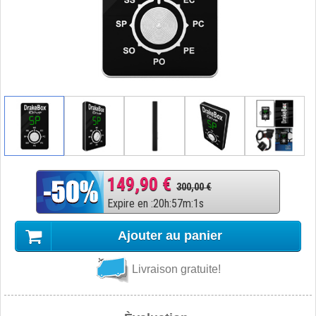
149,90 €
300,00 €
Expire en
:
20
h
:
57
m
:
0
s
Ajouter au panier
Livraison gratuite!