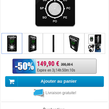
149,90 €
300,00 €
Expire en
3
j
:
14
h
:
50
m
:
9
s
Ajouter au panier
Livraison gratuite!