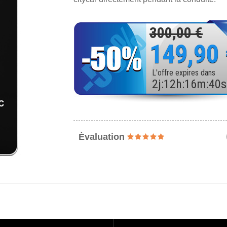
300,00 €
149,90
L'offre expires dans
2
j
:
12
h
:
16
m
:
38
s
Èvaluation