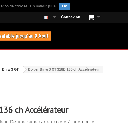
isation de cookies.
En savoir plus
.
Ok
Connexion
valable jusqu'au 9 Août
Bmw 3 GT
Boitier Bmw 3 GT 318D 136 ch Accélérateur
136 ch Accélérateur
eur. De une supercar en colère à une docile