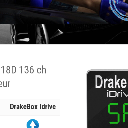
318D 136 ch
eur
DrakeBox Idrive