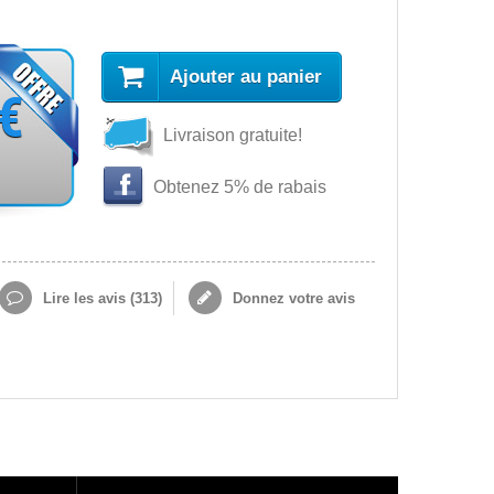
Ajouter au panier
 €
Livraison gratuite!
Obtenez 5% de rabais
Lire les avis (
313
)
Donnez votre avis