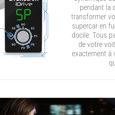
pendant la 
transformer vot
supercar en fu
docile. Tous p
de votre voi
exactement à 
qu