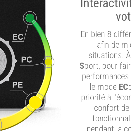
Interactiv
vot
En bien 8 diff
afin de mi
situations. 
S
port, pour fai
performances d
le mode
EC
priorité à l'éc
confort de
fonctionnal
pendant la c