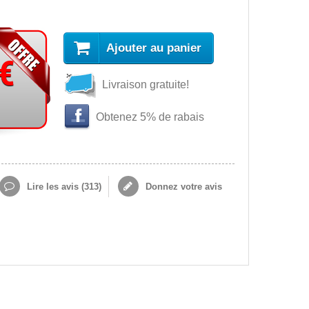
Ajouter au panier
 €
Livraison gratuite!
Obtenez 5% de rabais
Lire les avis (
313
)
Donnez votre avis