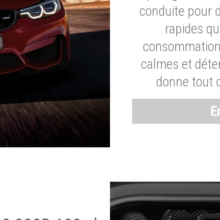
conduite pour 
rapides q
consommation 
calmes et dét
donne tout 
E