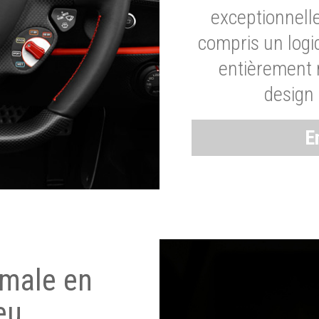
exceptionnelle
compris un logic
entièrement m
design 
E
imale en
eu