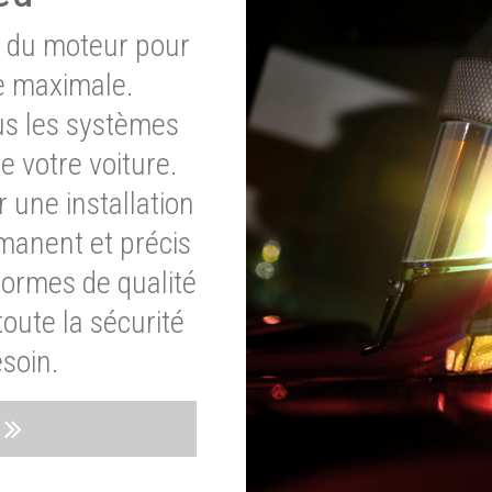
e du moteur pour
e maximale.
ous les systèmes
e votre voiture.
 une installation
rmanent et précis
normes de qualité
oute la sécurité
soin.
s