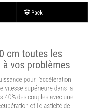
Pack
0 cm toutes les
s à vos problèmes
issance pour l'accélération
e vitesse supérieure dans la
lus 40% des couples avec une
cupération et l'élasticité de