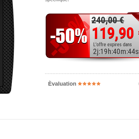
240,00 €
119,90
L'offre expires dans
2
j
:
19
h
:
40
m
:
42
s
Èvaluation