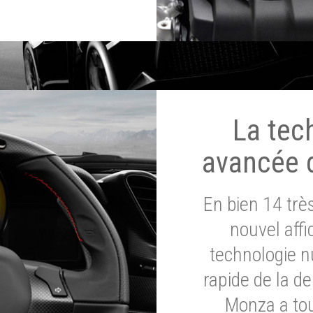
La tec
avancée 
En bien 14 tr
nouvel affi
technologie n
rapide de la d
Monza a tou