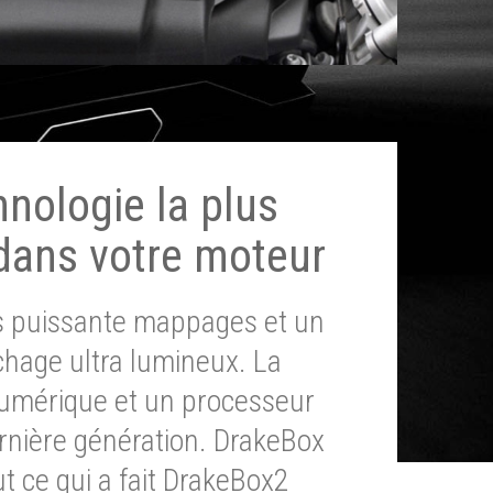
hnologie la plus
dans votre moteur
ès puissante mappages et un
chage ultra lumineux. La
umérique et un processeur
ernière génération. DrakeBox
t ce qui a fait DrakeBox2