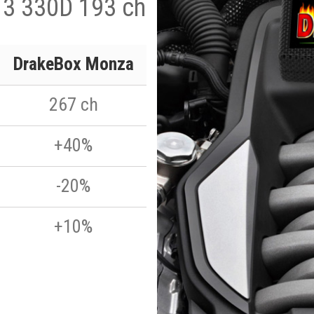
 3 330D 193 ch
DrakeBox Monza
267 ch
+40%
-20%
+10%