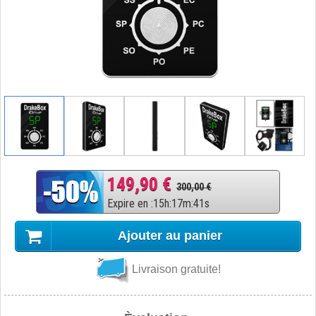
149,90 €
300,00 €
Expire en
:
15
h
:
17
m
:
40
s
Ajouter au panier
Livraison gratuite!