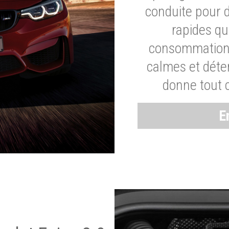
conduite pour 
rapides q
consommation 
calmes et dét
donne tout 
E