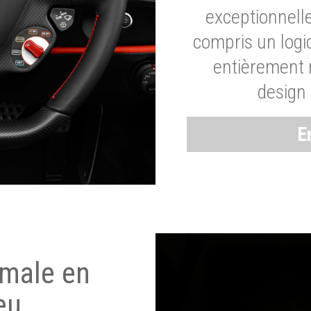
exceptionnelle
compris un logic
entièrement m
design 
E
imale en
eu