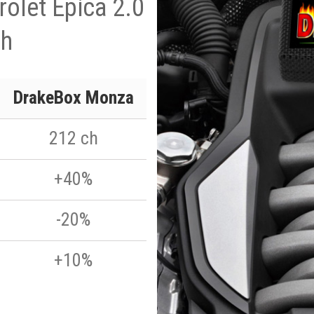
rolet Epica 2.0
ch
DrakeBox Monza
212 ch
+40%
-20%
+10%