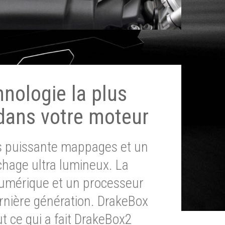
hnologie la plus
dans votre moteur
ès puissante mappages et un
chage ultra lumineux. La
umérique et un processeur
ernière génération. DrakeBox
t ce qui a fait DrakeBox2