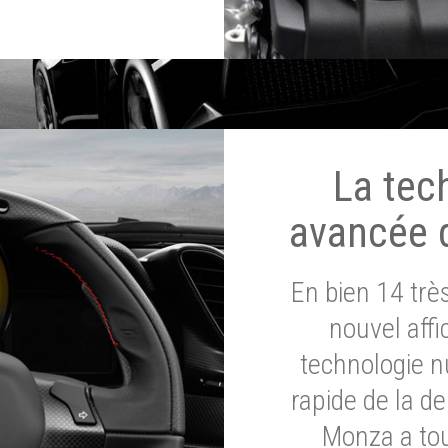
La tec
avancée 
En bien 14 tr
nouvel affi
technologie n
rapide de la d
Monza a tou