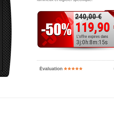
240,00 €
119,90
L'offre expires dans
3
j
:
0
h
:
8
m
:
13
s
Èvaluation