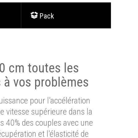
Pack
0 cm toutes les
s à vos problèmes
issance pour l'accélération
e vitesse supérieure dans la
lus 40% des couples avec une
cupération et l'élasticité de