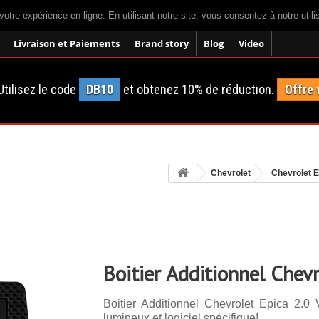
votre expérience en ligne. En utilisant notre site, vous consentez à notre util
Livraison et Paiements
Brand story
Blog
Video
tilisez le code
DB10
et obtenez 10% de réduction.
Offre 
Chevrolet
Chevrolet E
Boitier Additionnel Chev
Boitier Additionnel Chevrolet Epica 2.
lumineux et logiciel spécifique!