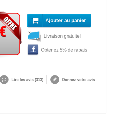
Ajouter au panier
 €
Livraison gratuite!
Obtenez 5% de rabais
Lire les avis (
313
)
Donnez votre avis