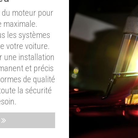
e du moteur pour
e maximale.
ous les systèmes
e votre voiture.
 une installation
rmanent et précis
normes de qualité
oute la sécurité
soin.
s