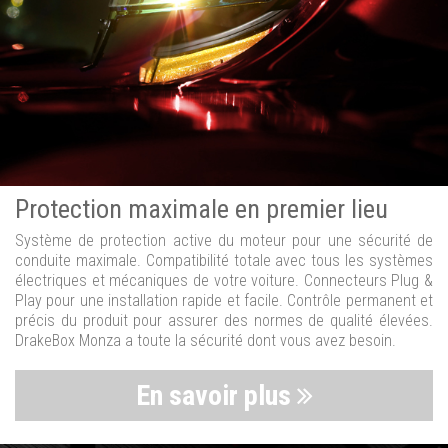
Protection maximale en premier lieu
Système de protection active du moteur pour une sécurité de
conduite maximale. Compatibilité totale avec tous les systèmes
électriques et mécaniques de votre voiture. Connecteurs Plug &
Play pour une installation rapide et facile. Contrôle permanent et
précis du produit pour assurer des normes de qualité élevées.
DrakeBox Monza a toute la sécurité dont vous avez besoin.
En savoir plus