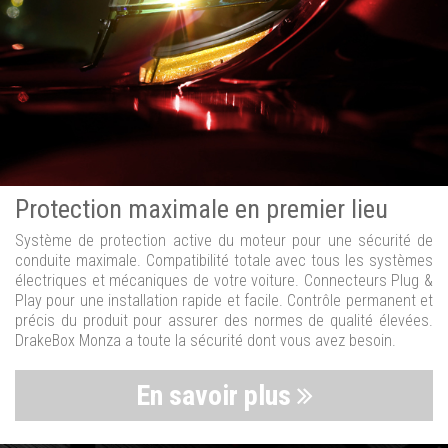
Protection maximale en premier lieu
Système de protection active du moteur pour une sécurité de
conduite maximale. Compatibilité totale avec tous les systèmes
électriques et mécaniques de votre voiture. Connecteurs Plug &
Play pour une installation rapide et facile. Contrôle permanent et
précis du produit pour assurer des normes de qualité élevées.
DrakeBox Monza a toute la sécurité dont vous avez besoin.
En savoir plus