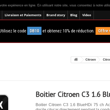
votre expérience en ligne. En utilisant notre site, vous consentez à notre util
Livraison et Paiements
Brand story
Blog
Video
tilisez le code
DB10
et obtenez 10% de réduction.
Offre 
Citroen
Citr
Boitier Citroen C3 1.6 B
Boitier Citroen C3 1.6 BlueHDi 75 ch Ac
docile citycar directement pendant la condu