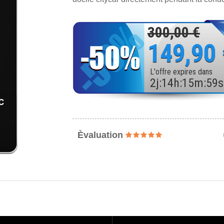
300,00 €
149,90
L'offre expires dans
2
j
:
14
h
:
15
m
:
57
s
Èvaluation