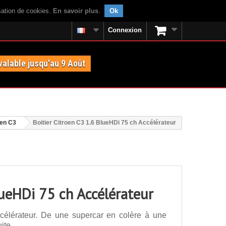
isation de cookies.
En savoir plus
.
Ok
Connexion
valable jusqu'au 9 Août
oen C3
Boitier Citroen C3 1.6 BlueHDi 75 ch Accélérateur
lueHDi 75 ch Accélérateur
célérateur. De une supercar en colère à une
ite.