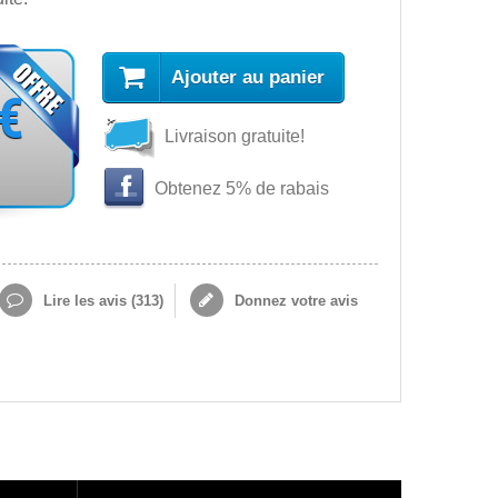
Ajouter au panier
 €
Livraison gratuite!
Obtenez 5% de rabais
Lire les avis (
313
)
Donnez votre avis