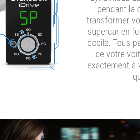
pendant la 
transformer vot
supercar en fu
docile. Tous p
de votre voi
exactement à 
qu