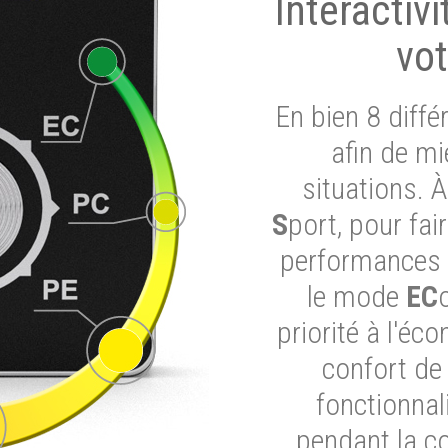
Interactiv
vot
En bien 8 diff
afin de mi
situations. 
S
port, pour fai
performances d
le mode
EC
priorité à l'éc
confort de
fonctionnal
pendant la c