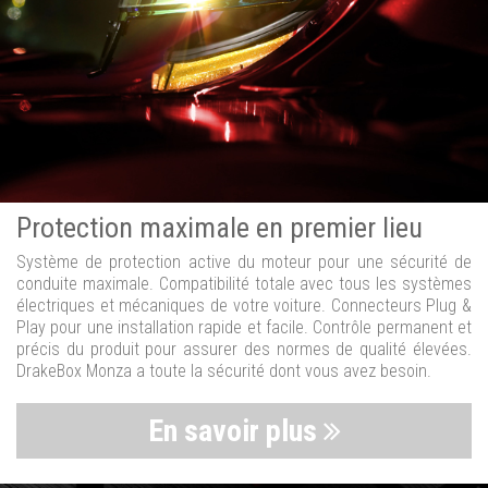
Protection maximale en premier lieu
Système de protection active du moteur pour une sécurité de
conduite maximale. Compatibilité totale avec tous les systèmes
électriques et mécaniques de votre voiture. Connecteurs Plug &
Play pour une installation rapide et facile. Contrôle permanent et
précis du produit pour assurer des normes de qualité élevées.
DrakeBox Monza a toute la sécurité dont vous avez besoin.
En savoir plus