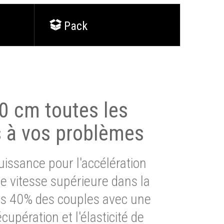
Pack
0 cm toutes les
s à vos problèmes
issance pour l'accélération
e vitesse supérieure dans la
lus 40% des couples avec une
cupération et l'élasticité de