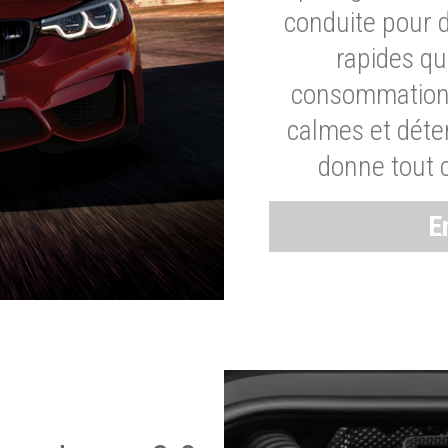
conduite pour 
rapides q
consommation 
calmes et dét
donne tout 
E