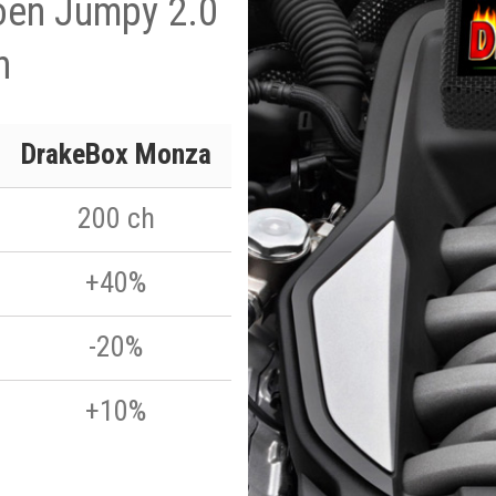
roen Jumpy 2.0
h
DrakeBox Monza
200 ch
+40%
-20%
+10%