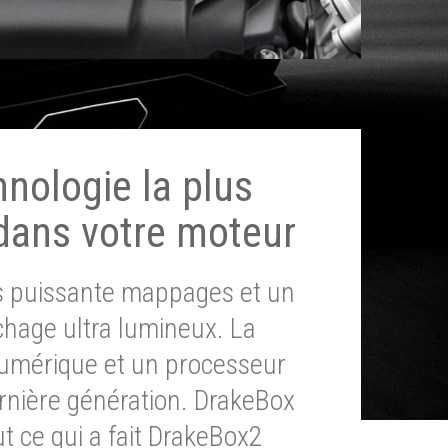
hnologie la plus
dans votre moteur
ès puissante mappages et un
chage ultra lumineux. La
umérique et un processeur
ernière génération. DrakeBox
t ce qui a fait DrakeBox2