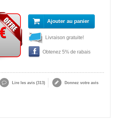
Ajouter au panier
 €
Livraison gratuite!
Obtenez 5% de rabais
Lire les avis (
313
)
Donnez votre avis