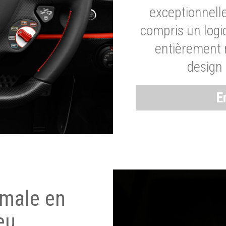
exceptionnelle
compris un logic
entièrement m
design 
E
imale en
eu