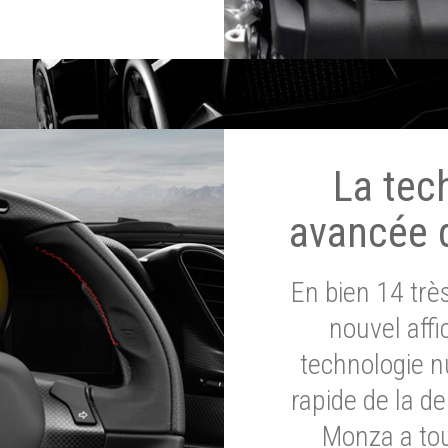
La tec
avancée 
En bien 14 tr
nouvel affi
technologie n
rapide de la d
Monza a tou