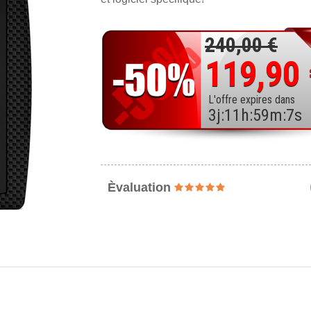
240,00 €
119,90
L'offre expires dans
3
j
:
11
h
:
59
m
:
6
s
Èvaluation