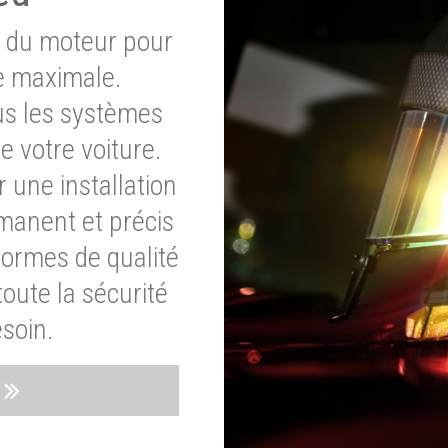
e du moteur pour
e maximale.
ous les systèmes
e votre voiture.
 une installation
rmanent et précis
normes de qualité
oute la sécurité
soin.
s