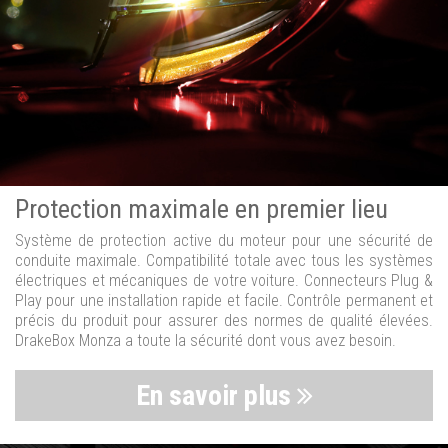
Protection maximale en premier lieu
Système de protection active du moteur pour une sécurité de
conduite maximale. Compatibilité totale avec tous les systèmes
électriques et mécaniques de votre voiture. Connecteurs Plug &
Play pour une installation rapide et facile. Contrôle permanent et
précis du produit pour assurer des normes de qualité élevées.
DrakeBox Monza a toute la sécurité dont vous avez besoin.
En savoir plus