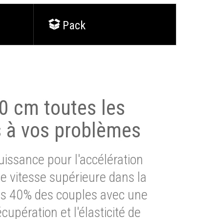
Pack
0 cm toutes les
s à vos problèmes
issance pour l'accélération
e vitesse supérieure dans la
lus 40% des couples avec une
cupération et l'élasticité de