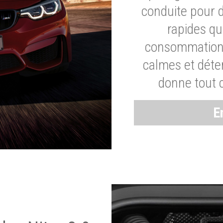
conduite pour 
rapides q
consommation 
calmes et dét
donne tout 
E