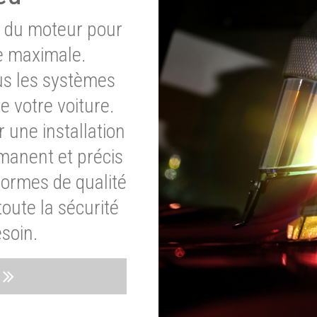
e du moteur pour
e maximale.
ous les systèmes
e votre voiture.
 une installation
rmanent et précis
normes de qualité
oute la sécurité
soin.
s