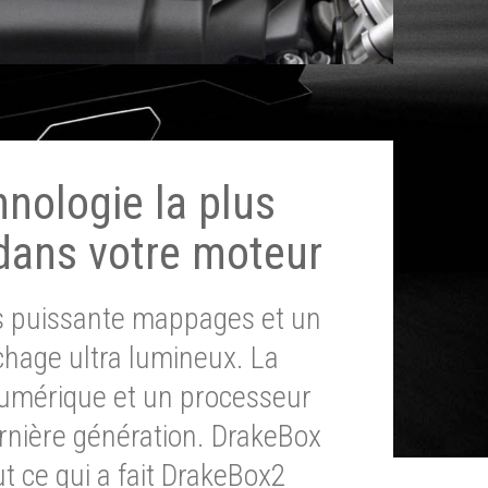
hnologie la plus
dans votre moteur
ès puissante mappages et un
chage ultra lumineux. La
umérique et un processeur
ernière génération. DrakeBox
t ce qui a fait DrakeBox2