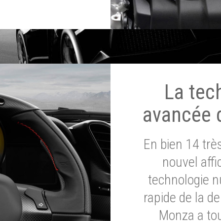
La tec
avancée 
En bien 14 tr
nouvel affi
technologie n
rapide de la d
Monza a tou