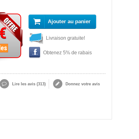
Ajouter au panier
 €
Livraison gratuite!
les
Obtenez 5% de rabais
Lire les avis (
313
)
Donnez votre avis