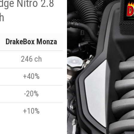
dge Nitro 2.8
h
DrakeBox Monza
246 ch
+40%
-20%
+10%