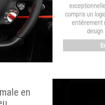
exceptionnelle
compris un logic
entièrement m
design 
E
imale en
eu