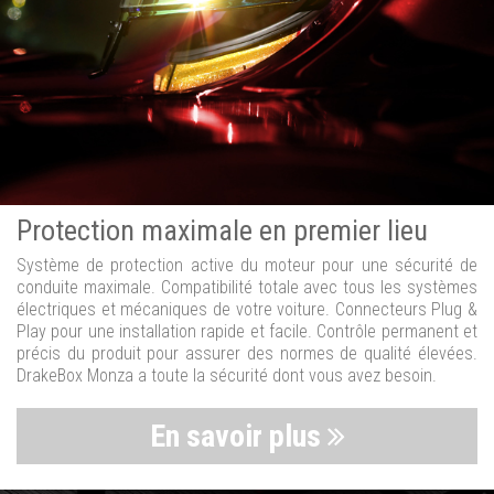
Protection maximale en premier lieu
Système de protection active du moteur pour une sécurité de
conduite maximale. Compatibilité totale avec tous les systèmes
électriques et mécaniques de votre voiture. Connecteurs Plug &
Play pour une installation rapide et facile. Contrôle permanent et
précis du produit pour assurer des normes de qualité élevées.
DrakeBox Monza a toute la sécurité dont vous avez besoin.
En savoir plus