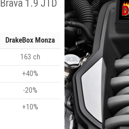
t Brava 1.9 JTD
DrakeBox Monza
163 ch
+40%
-20%
+10%