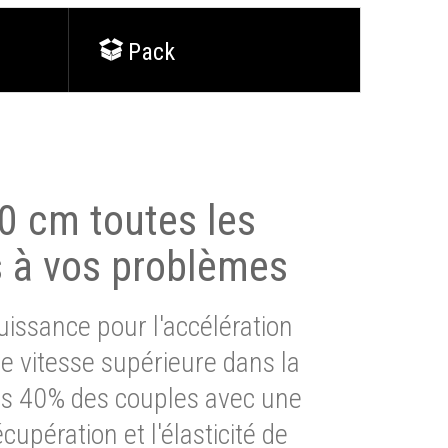
Pack
0 cm toutes les
s à vos problèmes
issance pour l'accélération
e vitesse supérieure dans la
lus 40% des couples avec une
cupération et l'élasticité de