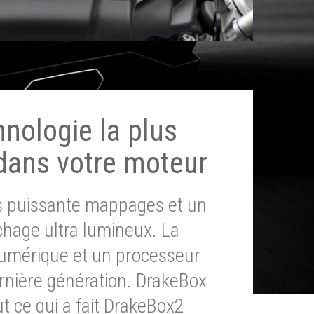
hnologie la plus
dans votre moteur
ès puissante mappages et un
chage ultra lumineux. La
umérique et un processeur
ernière génération. DrakeBox
t ce qui a fait DrakeBox2