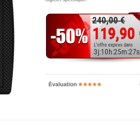
240,00 €
119,90
L'offre expires dans
3
j
:
10
h
:
25
m
:
25
s
Èvaluation