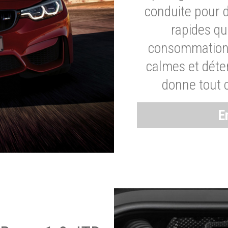
conduite pour 
rapides q
consommation 
calmes et dét
donne tout 
E