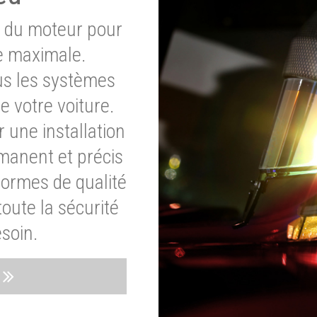
e du moteur pour
e maximale.
ous les systèmes
e votre voiture.
 une installation
rmanent et précis
normes de qualité
oute la sécurité
soin.
s