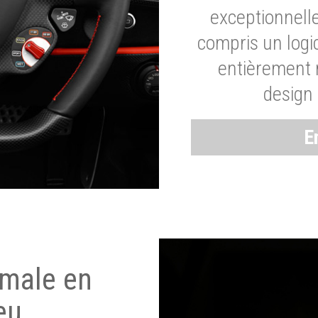
exceptionnelle
compris un logic
entièrement m
design 
E
imale en
eu