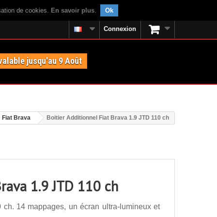
isation de cookies.
En savoir plus
.
Ok
Connexion
valable jusqu'au 9 Août
Fiat Brava
Boitier Additionnel Fiat Brava 1.9 JTD 110 ch
 Brava 1.9 JTD 110 ch
0 ch. 14 mappages, un écran ultra-lumineux et