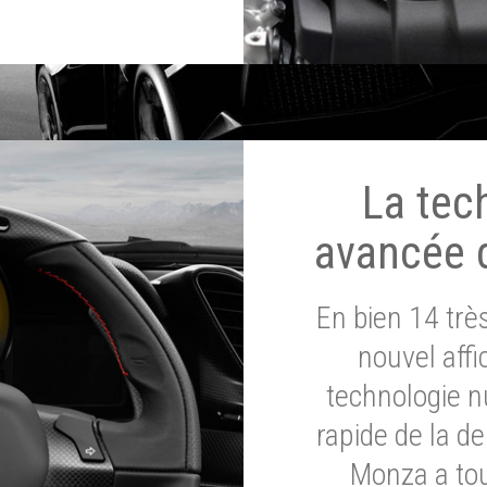
La tec
avancée 
En bien 14 tr
nouvel affi
technologie n
rapide de la d
Monza a tou