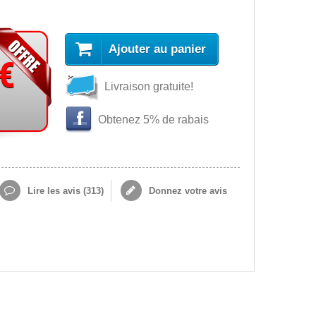
Ajouter au panier
 €
Livraison gratuite!
Obtenez 5% de rabais
Lire les avis (
313
)
Donnez votre avis