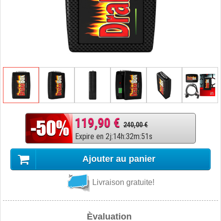
119,90 €
240,00 €
Expire en
2
j
:
14
h
:
32
m
:
50
s
Ajouter au panier
Livraison gratuite!
Èvaluation