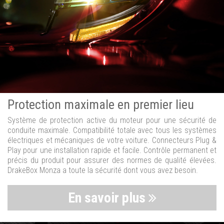
Protection maximale en premier lieu
Système de protection active du moteur pour une sécurité de
conduite maximale. Compatibilité totale avec tous les systèmes
électriques et mécaniques de votre voiture. Connecteurs Plug &
Play pour une installation rapide et facile. Contrôle permanent et
précis du produit pour assurer des normes de qualité élevées.
DrakeBox Monza a toute la sécurité dont vous avez besoin.
En savoir plus