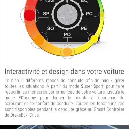
Interactivité et design dans votre voiture
En bien 8 différents modes de conduite afin de mieux gérer
toutes les situations. À partir du mode
S
uper
S
port, pour faire
ressortir les meilleures performances de votre voiture, jusqu'à le
mode
EC
onomy, pour donner la priorité à l'économie de
carburant et de confort de conduite. Toutes les fonctionnalités
sont disponibles pendant la conduite grâce au Smart Controller
de DrakeBox iDrive.