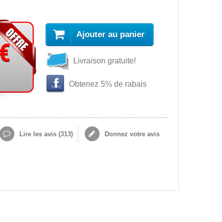
Ajouter au panier
 €
Livraison gratuite!
Obtenez 5% de rabais
Lire les avis (
313
)
Donnez votre avis