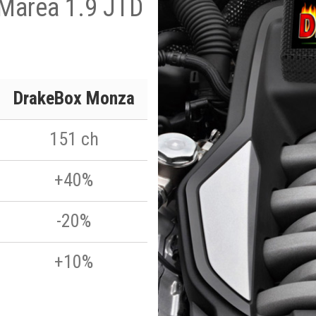
t Marea 1.9 JTD
DrakeBox Monza
151 ch
+40%
-20%
+10%