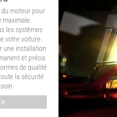
e du moteur pour
e maximale.
ous les systèmes
e votre voiture.
 une installation
rmanent et précis
normes de qualité
oute la sécurité
soin.
s