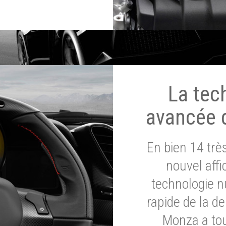
La tec
avancée 
En bien 14 tr
nouvel affi
technologie n
rapide de la d
Monza a tou