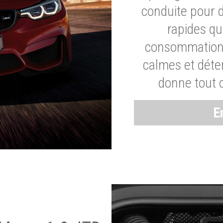
conduite pour 
rapides q
consommation 
calmes et dét
donne tout 
E