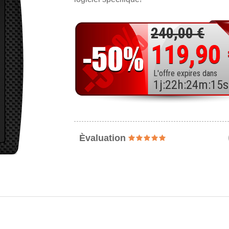
240,00 €
119,90
L'offre expires dans
1
j
:
22
h
:
24
m
:
14
s
Èvaluation