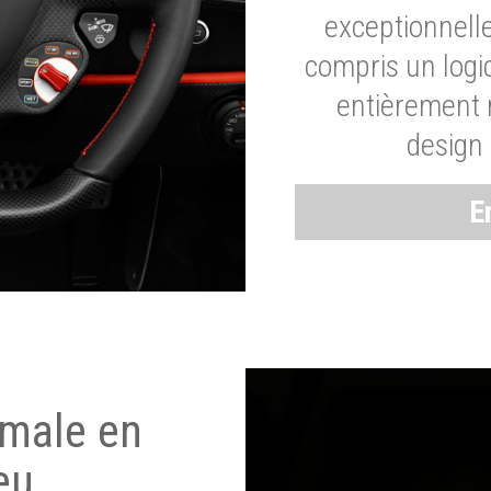
exceptionnelle
compris un logic
entièrement m
design 
E
imale en
eu