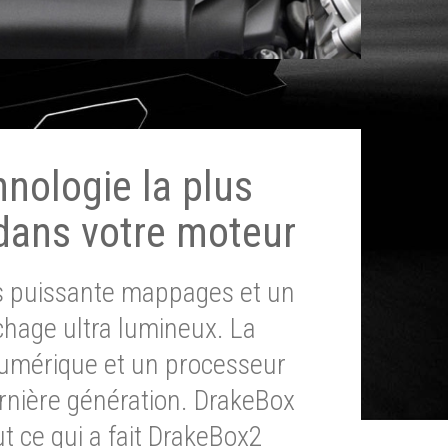
hnologie la plus
dans votre moteur
ès puissante mappages et un
chage ultra lumineux. La
umérique et un processeur
ernière génération. DrakeBox
t ce qui a fait DrakeBox2