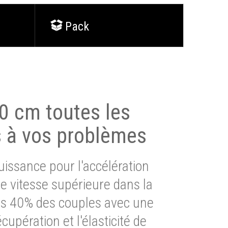
Pack
0 cm toutes les
s à vos problèmes
issance pour l'accélération
e vitesse supérieure dans la
lus 40% des couples avec une
cupération et l'élasticité de