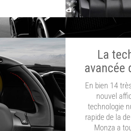
La tec
avancée 
En bien 14 tr
nouvel affi
technologie n
rapide de la d
Monza a tou