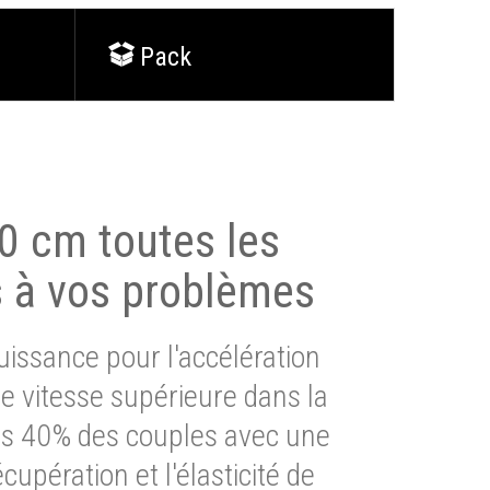
Pack
0 cm toutes les
s à vos problèmes
issance pour l'accélération
e vitesse supérieure dans la
lus 40% des couples avec une
cupération et l'élasticité de