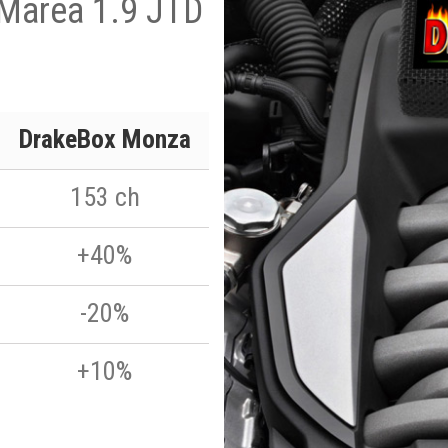
t Marea 1.9 JTD
DrakeBox Monza
153 ch
+40%
-20%
+10%