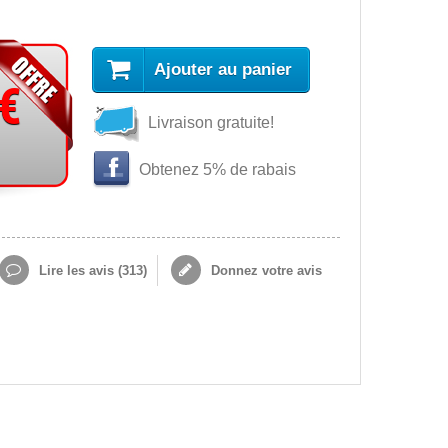
Ajouter au panier
 €
Livraison gratuite!
Obtenez 5% de rabais
Lire les avis (
313
)
Donnez votre avis