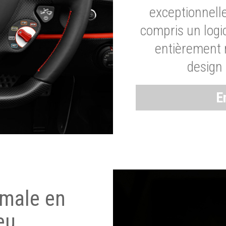
exceptionnelle
compris un logic
entièrement m
design 
E
imale en
eu