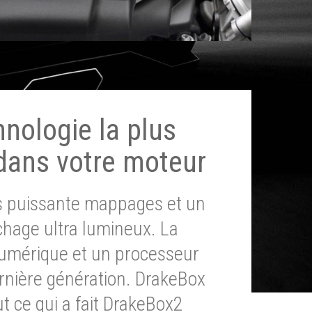
hnologie la plus
dans votre moteur
ès puissante mappages et un
chage ultra lumineux. La
umérique et un processeur
ernière génération. DrakeBox
t ce qui a fait DrakeBox2