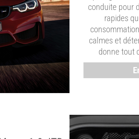
conduite pour 
rapides q
consommation 
calmes et dét
donne tout 
E