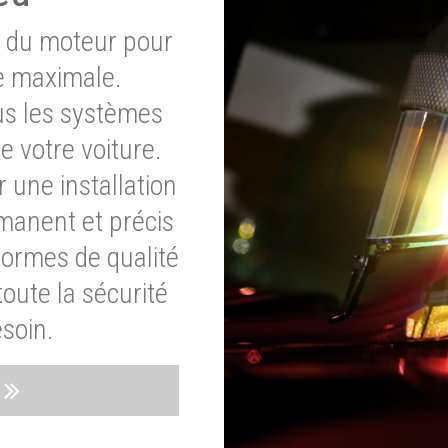
e du moteur pour
e maximale.
ous les systèmes
e votre voiture.
 une installation
rmanent et précis
normes de qualité
oute la sécurité
soin.
s