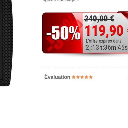
240,00 €
119,90
L'offre expires dans
2
j
:
13
h
:
36
m
:
43
s
Èvaluation