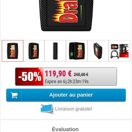
119,90 €
240,00 €
Expire en
6
j
:
2
h
:
23
m
:
18
s
Ajouter au panier
Livraison gratuite!
Èvaluation