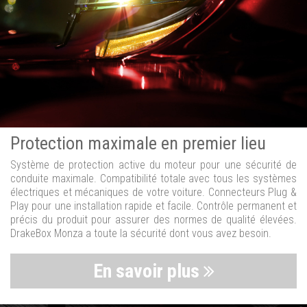
Protection maximale en premier lieu
Système de protection active du moteur pour une sécurité de
conduite maximale. Compatibilité totale avec tous les systèmes
électriques et mécaniques de votre voiture. Connecteurs Plug &
Play pour une installation rapide et facile. Contrôle permanent et
précis du produit pour assurer des normes de qualité élevées.
DrakeBox Monza a toute la sécurité dont vous avez besoin.
En savoir plus