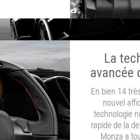
La tec
avancée 
En bien 14 tr
nouvel affi
technologie n
rapide de la d
Monza a tou