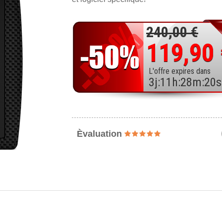
240,00 €
119,90
L'offre expires dans
3
j
:
11
h
:
28
m
:
18
s
Èvaluation