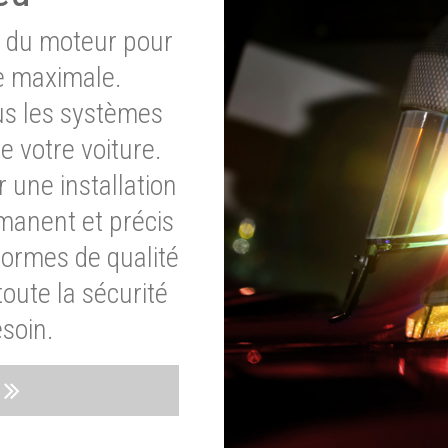
e du moteur pour
e maximale.
ous les systèmes
e votre voiture.
 une installation
rmanent et précis
normes de qualité
oute la sécurité
soin.
s