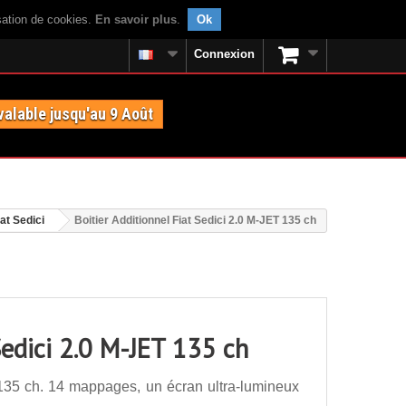
isation de cookies.
En savoir plus
.
Ok
Connexion
valable jusqu'au 9 Août
iat Sedici
Boitier Additionnel Fiat Sedici 2.0 M-JET 135 ch
Sedici 2.0 M-JET 135 ch
 135 ch. 14 mappages, un écran ultra-lumineux