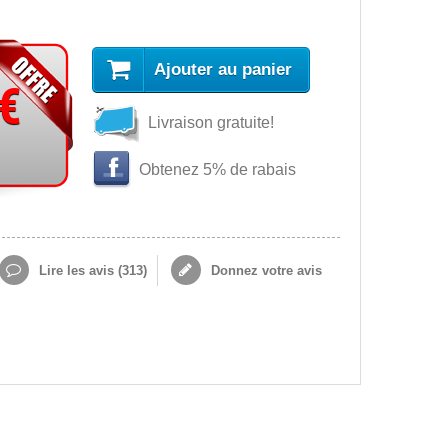
Ajouter au panier
 €
Livraison gratuite!
Obtenez 5% de rabais
Lire les avis (
313
)
Donnez votre avis