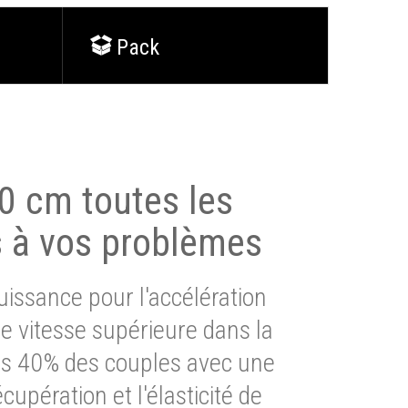
Pack
0 cm toutes les
s à vos problèmes
issance pour l'accélération
e vitesse supérieure dans la
lus 40% des couples avec une
cupération et l'élasticité de