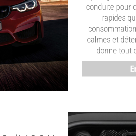
conduite pour 
rapides q
consommation 
calmes et dét
donne tout 
E