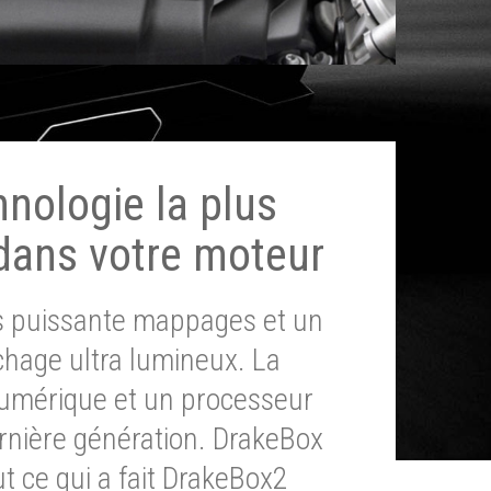
hnologie la plus
dans votre moteur
ès puissante mappages et un
chage ultra lumineux. La
umérique et un processeur
ernière génération. DrakeBox
t ce qui a fait DrakeBox2