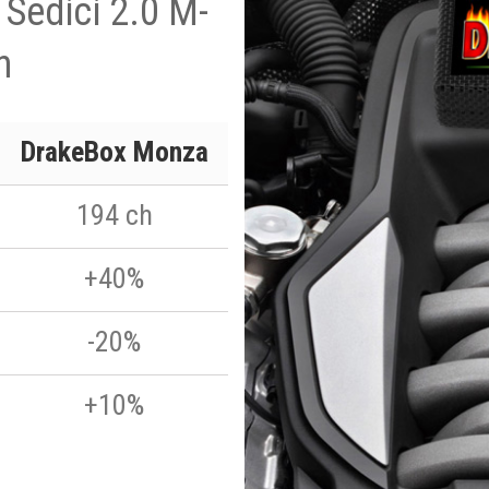
 Sedici 2.0 M-
h
DrakeBox Monza
194 ch
+40%
-20%
+10%