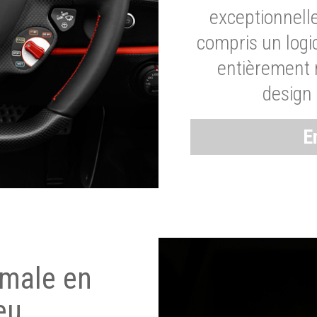
exceptionnelle
compris un logic
entièrement m
design 
E
imale en
eu