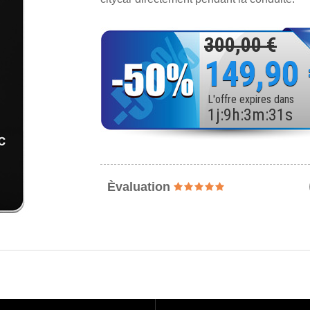
300,00 €
149,90
L'offre expires dans
1
j
:
9
h
:
3
m
:
29
s
Èvaluation