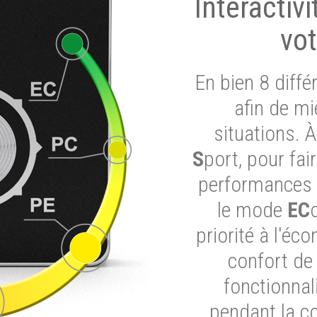
Interactiv
vot
En bien 8 diff
afin de mi
situations. 
S
port, pour fai
performances d
le mode
EC
priorité à l'éc
confort de
fonctionnal
pendant la c