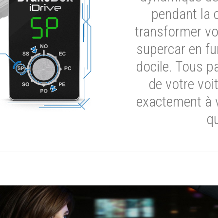
pendant la 
transformer vot
supercar en fu
docile. Tous p
de votre voi
exactement à 
qu