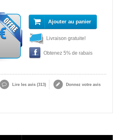
Ajouter au panier
 €
Livraison gratuite!
Obtenez 5% de rabais
Lire les avis (
313
)
Donnez votre avis