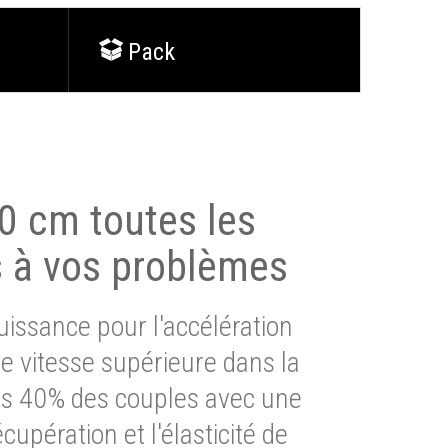
Pack
0 cm toutes les
s à vos problèmes
issance pour l'accélération
e vitesse supérieure dans la
lus 40% des couples avec une
cupération et l'élasticité de