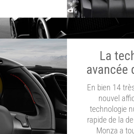
La tec
avancée 
En bien 14 tr
nouvel affi
technologie n
rapide de la d
Monza a tou