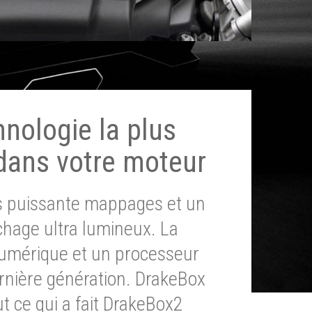
hnologie la plus
dans votre moteur
ès puissante mappages et un
chage ultra lumineux. La
umérique et un processeur
ernière génération. DrakeBox
t ce qui a fait DrakeBox2