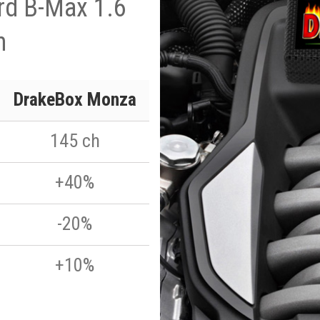
ord B-Max 1.6
h
DrakeBox Monza
145 ch
+40%
-20%
+10%