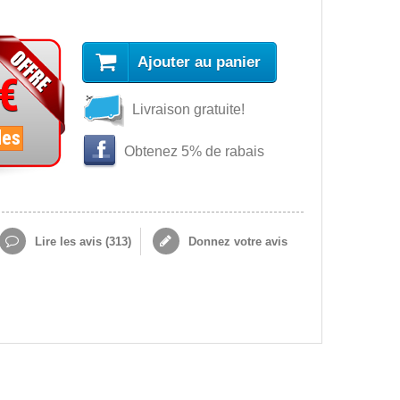
Ajouter au panier
 €
Livraison gratuite!
les
Obtenez 5% de rabais
Lire les avis (
313
)
Donnez votre avis