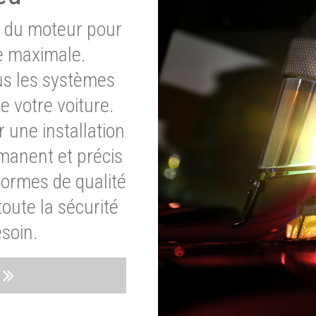
e du moteur pour
e maximale.
ous les systèmes
e votre voiture.
 une installation
rmanent et précis
normes de qualité
oute la sécurité
soin.
s