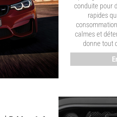
conduite pour 
rapides q
consommation 
calmes et dét
donne tout 
E