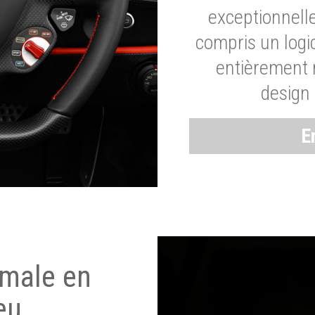
exceptionnelle
compris un logic
entièrement m
design 
E
imale en
eu