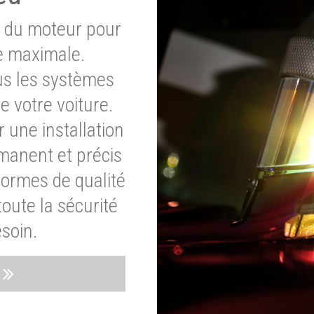
e du moteur pour
e maximale.
ous les systèmes
e votre voiture.
 une installation
rmanent et précis
normes de qualité
oute la sécurité
soin.
s