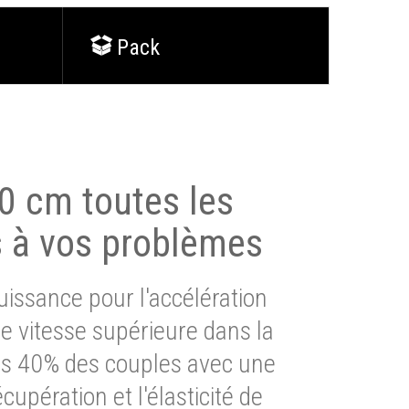
Pack
0 cm toutes les
s à vos problèmes
issance pour l'accélération
e vitesse supérieure dans la
lus 40% des couples avec une
cupération et l'élasticité de