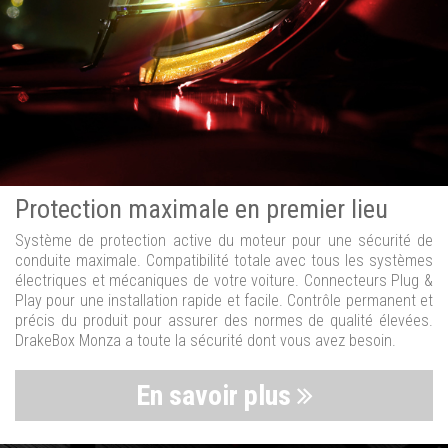
Protection maximale en premier lieu
Système de protection active du moteur pour une sécurité de
conduite maximale. Compatibilité totale avec tous les systèmes
électriques et mécaniques de votre voiture. Connecteurs Plug &
Play pour une installation rapide et facile. Contrôle permanent et
précis du produit pour assurer des normes de qualité élevées.
DrakeBox Monza a toute la sécurité dont vous avez besoin.
En savoir plus