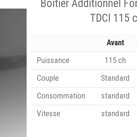
Boitier Additionnel Fo
TDCI 115 
Avant
Puissance
115 ch
Couple
Standard
Consommation
standard
Vitesse
standard