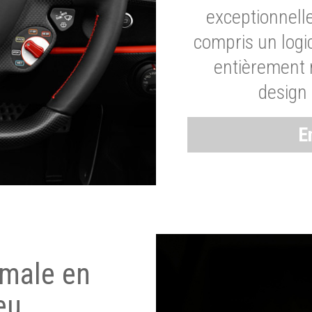
exceptionnelle
compris un logic
entièrement m
design 
E
imale en
eu