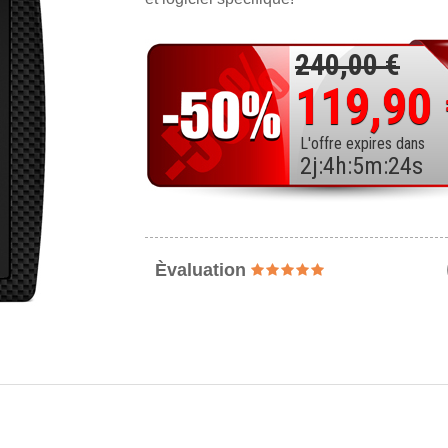
240,00 €
119,90
L'offre expires dans
2
j
:
4
h
:
5
m
:
22
s
Èvaluation