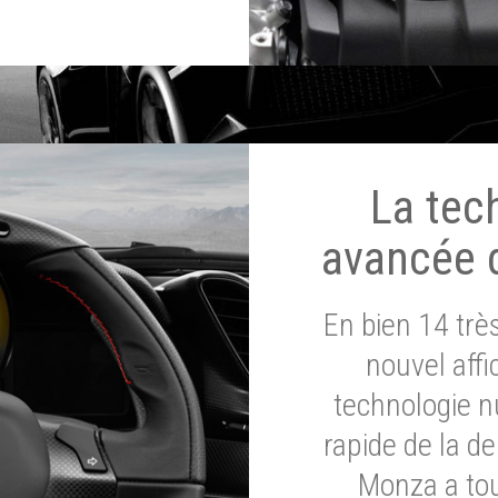
La tec
avancée 
En bien 14 tr
nouvel affi
technologie n
rapide de la d
Monza a tou