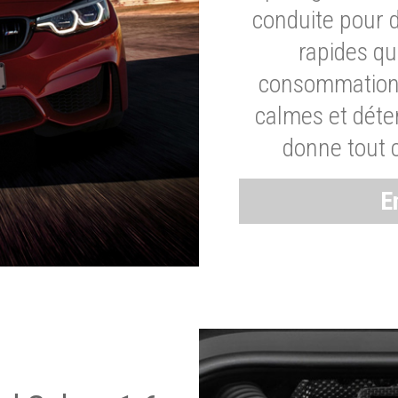
conduite pour 
rapides q
consommation 
calmes et dét
donne tout 
E