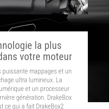
hnologie la plus
dans votre moteur
ès puissante mappages et un
chage ultra lumineux. La
umérique et un processeur
ernière génération. DrakeBox
t ce qui a fait DrakeBox2