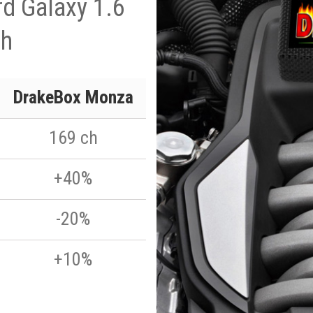
rd Galaxy 1.6
ch
DrakeBox Monza
169 ch
+40%
-20%
+10%