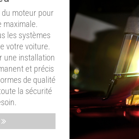
e du moteur pour
e maximale.
ous les systèmes
e votre voiture.
 une installation
rmanent et précis
normes de qualité
oute la sécurité
soin.
s