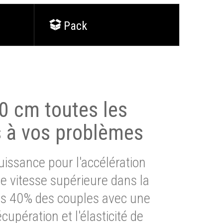
Pack
0 cm toutes les
s à vos problèmes
issance pour l'accélération
e vitesse supérieure dans la
lus 40% des couples avec une
cupération et l'élasticité de