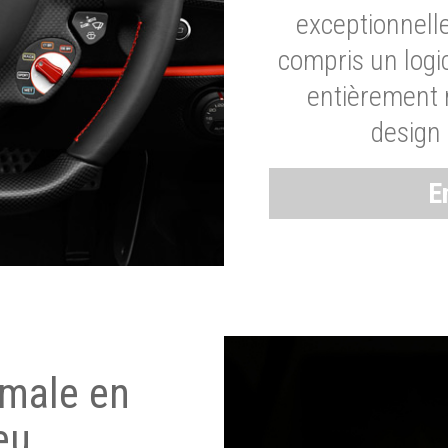
exceptionnelle
compris un logic
entièrement m
design 
E
imale en
eu