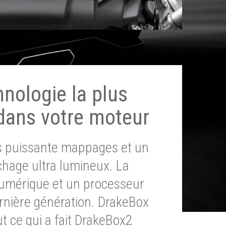
hnologie la plus
dans votre moteur
ès puissante mappages et un
chage ultra lumineux. La
umérique et un processeur
ernière génération. DrakeBox
t ce qui a fait DrakeBox2