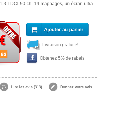
 1.8 TDCI 90 ch. 14 mappages, un écran ultra-
Ajouter au panier
 €
Livraison gratuite!
les
Obtenez 5% de rabais
Lire les avis (
313
)
Donnez votre avis