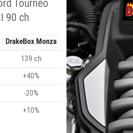
Ford Tourneo
I 90 ch
DrakeBox Monza
139 ch
+40%
-20%
+10%