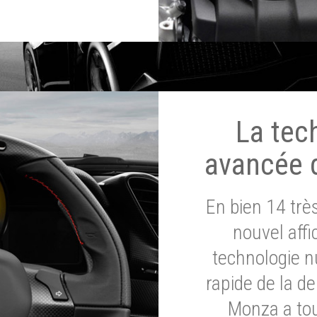
La tec
avancée 
En bien 14 tr
nouvel affi
technologie n
rapide de la d
Monza a tou