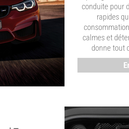
conduite pour 
rapides q
consommation 
calmes et dét
donne tout 
E