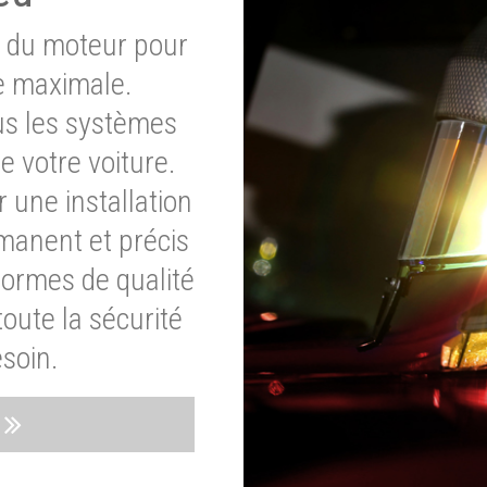
e du moteur pour
e maximale.
ous les systèmes
e votre voiture.
 une installation
rmanent et précis
normes de qualité
oute la sécurité
soin.
s