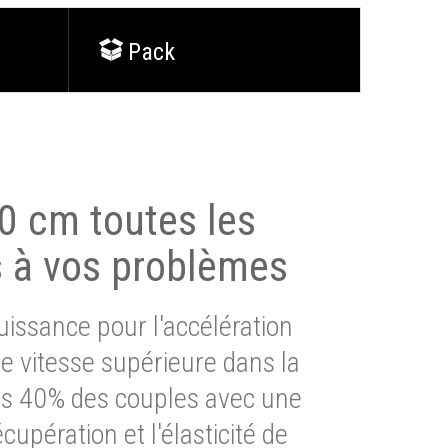
Pack
0 cm toutes les
s à vos problèmes
issance pour l'accélération
e vitesse supérieure dans la
lus 40% des couples avec une
cupération et l'élasticité de