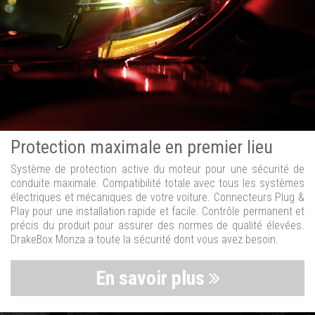
Protection maximale en premier lieu
Système de protection active du moteur pour une sécurité de
conduite maximale. Compatibilité totale avec tous les systèmes
électriques et mécaniques de votre voiture. Connecteurs Plug &
Play pour une installation rapide et facile. Contrôle permanent et
précis du produit pour assurer des normes de qualité élevées.
DrakeBox Monza a toute la sécurité dont vous avez besoin.
En savoir plus