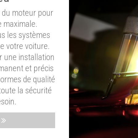
e du moteur pour
e maximale.
ous les systèmes
e votre voiture.
 une installation
rmanent et précis
normes de qualité
oute la sécurité
soin.
s