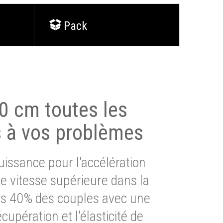
Pack
0 cm toutes les
s à vos problèmes
issance pour l'accélération
e vitesse supérieure dans la
lus 40% des couples avec une
cupération et l'élasticité de