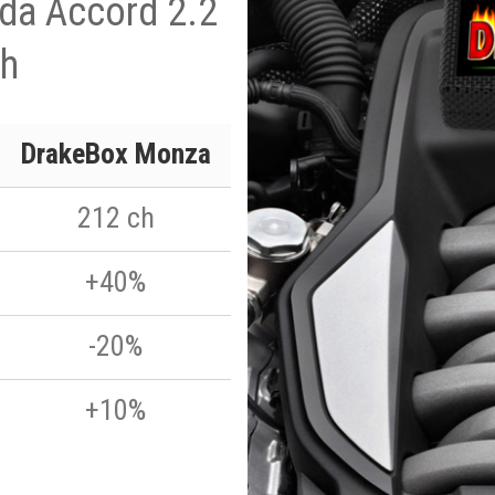
nda Accord 2.2
ch
DrakeBox Monza
212 ch
+40%
-20%
+10%