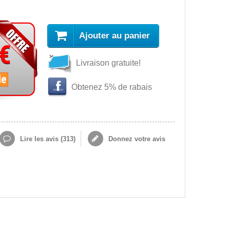
Ajouter au panier
 €
Livraison gratuite!
le
Obtenez 5% de rabais
Lire les avis (
313
)
Donnez votre avis