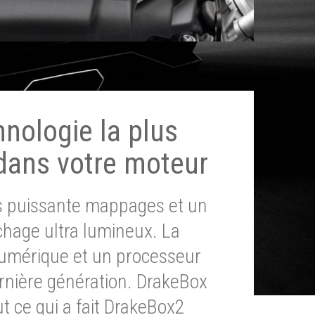
hnologie la plus
dans votre moteur
ès puissante mappages et un
chage ultra lumineux. La
umérique et un processeur
ernière génération. DrakeBox
t ce qui a fait DrakeBox2