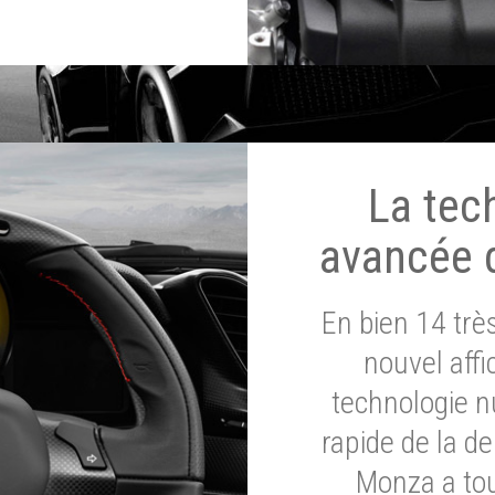
La tec
avancée 
En bien 14 tr
nouvel affi
technologie n
rapide de la d
Monza a tou