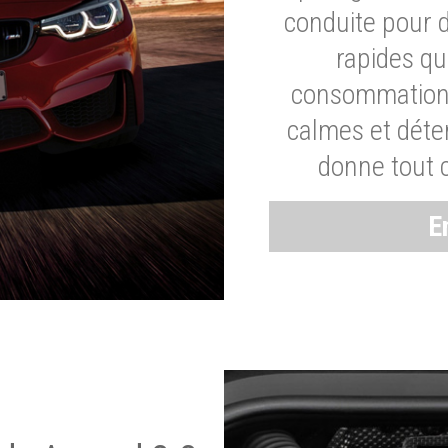
conduite pour 
rapides q
consommation 
calmes et dét
donne tout 
E