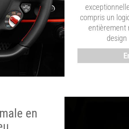
exceptionnelle
compris un logic
entièrement m
design 
E
imale en
eu