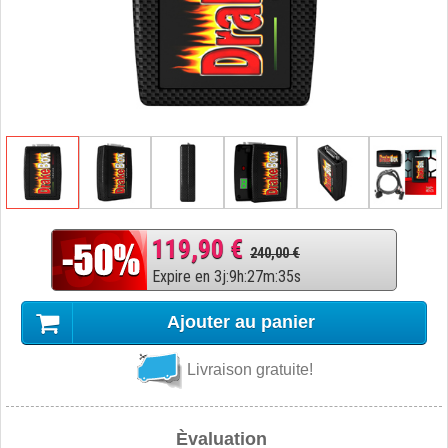
119,90 €
240,00 €
Expire en
3
j
:
9
h
:
27
m
:
34
s
Ajouter au panier
Livraison gratuite!
Èvaluation