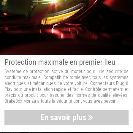
Protection maximale en premier lieu
Système de protection active du moteur pour une sécurité de
conduite maximale. Compatibilité totale avec tous les systèmes
électriques et mécaniques de votre voiture. Connecteurs Plug &
Play pour une installation rapide et facile. Contrôle permanent et
précis du produit pour assurer des normes de qualité élevées.
DrakeBox Monza a toute la sécurité dont vous avez besoin.
En savoir plus