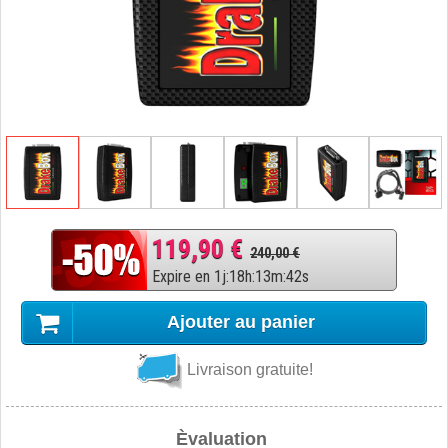
119,90 €
240,00 €
Expire en
1
j
:
18
h
:
13
m
:
41
s
Ajouter au panier
Livraison gratuite!
Èvaluation