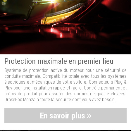
Protection maximale en premier lieu
Système de protection active du moteur pour une sécurité de
conduite maximale. Compatibilité totale avec tous les systèmes
électriques et mécaniques de votre voiture. Connecteurs Plug &
Play pour une installation rapide et facile. Contrôle permanent et
précis du produit pour assurer des normes de qualité élevées.
DrakeBox Monza a toute la sécurité dont vous avez besoin.
En savoir plus