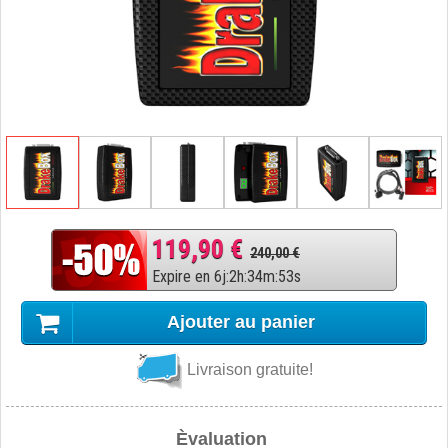
119,90 €
240,00 €
Expire en
6
j
:
2
h
:
34
m
:
52
s
Ajouter au panier
Livraison gratuite!
Èvaluation