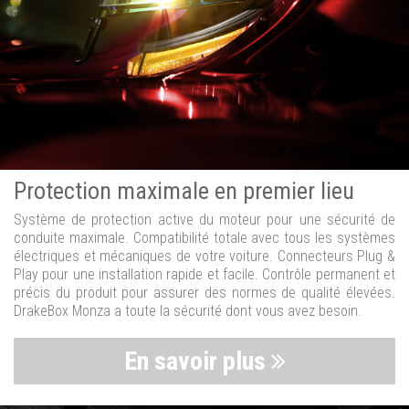
Protection maximale en premier lieu
Système de protection active du moteur pour une sécurité de
conduite maximale. Compatibilité totale avec tous les systèmes
électriques et mécaniques de votre voiture. Connecteurs Plug &
Play pour une installation rapide et facile. Contrôle permanent et
précis du produit pour assurer des normes de qualité élevées.
DrakeBox Monza a toute la sécurité dont vous avez besoin.
En savoir plus